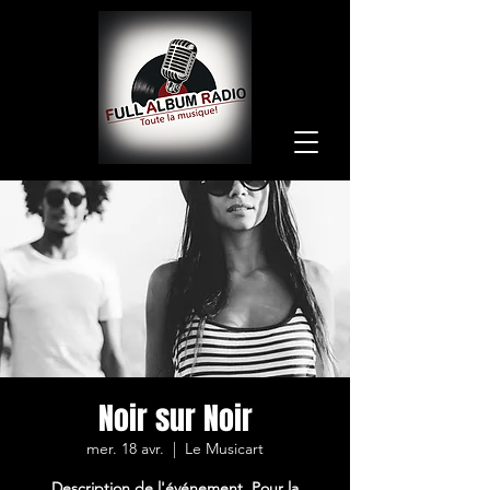
Noir sur Noir
mer. 18 avr.
  |  
Le Musicart
Description de l'événement. Pour la